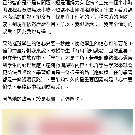
己的智商是不是有問題，還是理解力有毛病？上完一個半小時
的課程我竟然無法串聯，也講不出剛剛老師教了什麼，看到課
本滿滿的註記，卻沒有一條是真正理解的。這種失落的挫敗
感，到現在依然歷歷在目。所以，我跟她說：「我完全懂你的
感受。因為我也有過...」
果然摧毀學生的信心只要一秒鐘，挽救學生的信心可能要花10
倍的力量🥲對我來說，教授學生「有用的知識點」固然重要，
但在學習的旅程中，「學生」才是主角，若老師能夠細心覺察
到學生的心理反應，適時微調課程內容，也許學生學起來就會
更愉快且輕鬆。學習語言是一條很長的路（應該說，任何學習
都是一條漫漫長路），要能夠持久的最重要因素就是「心情要
愉快，要能從中找到成就感」。
因為她的故事，於是我畫了這張圖卡，