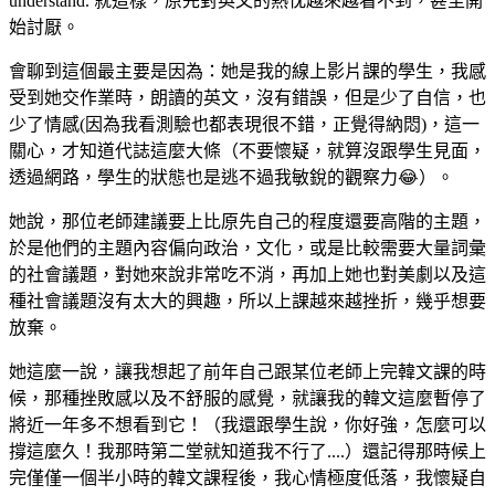
understand. 就這樣，原先對英文的熱忱越來越看不到，甚至開
始討厭。
會聊到這個最主要是因為：她是我的線上影片課的學生，我感
受到她交作業時，朗讀的英文，沒有錯誤，但是少了自信，也
少了情感(因為我看測驗也都表現很不錯，正覺得納悶)，這一
關心，才知道代誌這麼大條（不要懷疑，就算沒跟學生見面，
透過網路，學生的狀態也是逃不過我敏銳的觀察力😂）。
她說，那位老師建議要上比原先自己的程度還要高階的主題，
於是他們的主題內容偏向政治，文化，或是比較需要大量詞彙
的社會議題，對她來說非常吃不消，再加上她也對美劇以及這
種社會議題沒有太大的興趣，所以上課越來越挫折，幾乎想要
放棄。
她這麼一說，讓我想起了前年自己跟某位老師上完韓文課的時
候，那種挫敗感以及不舒服的感覺，就讓我的韓文這麼暫停了
將近一年多不想看到它！（我還跟學生說，你好強，怎麼可以
撐這麼久！我那時第二堂就知道我不行了....）還記得那時候上
完僅僅一個半小時的韓文課程後，我心情極度低落，我懷疑自