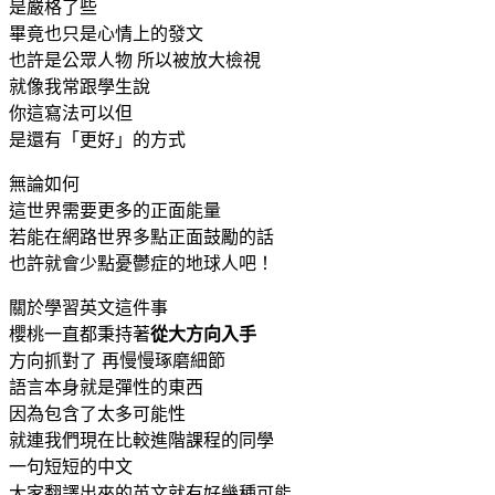
是嚴格了些
畢竟也只是心情上的發文
也許是公眾人物 所以被放大檢視
就像我常跟學生說
你這寫法可以但
是還有「更好」的方式
無論如何
這世界需要更多的正面能量
若能在網路世界多點正面鼓勵的話
也許就會少點憂鬱症的地球人吧！
關於學習英文這件事
櫻桃一直都秉持著
從大方向入手
方向抓對了 再慢慢琢磨細節
語言本身就是彈性的東西
因為包含了太多可能性
就連我們現在比較進階課程的同學
一句短短的中文
大家翻譯出來的英文就有好幾種可能