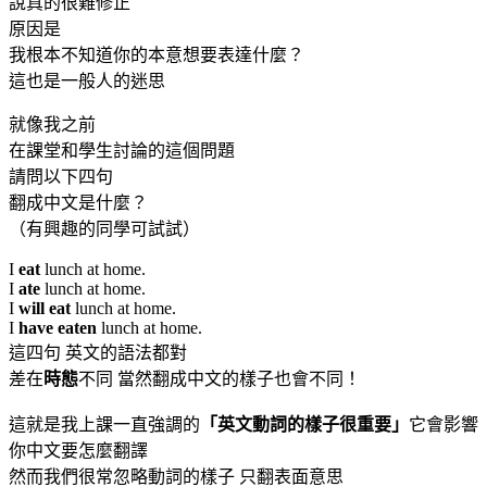
說真的很難修正
原因是
我根本不知道你的本意想要表達什麼？
這也是一般人的迷思
就像我之前
在課堂和學生討論的這個問題
請問以下四句
翻成中文是什麼？
（有興趣的同學可試試）
I
eat
lunch at home.
I
ate
lunch at home.
I
will eat
lunch at home.
I
have eaten
lunch at home.
這四句 英文的語法都對
差在
時態
不同 當然翻成中文的樣子也會不同！
這就是我上課一直強調的
「英文動詞的樣子很重要」
它會影響
你中文要怎麼翻譯
然而我們很常忽略動詞的樣子 只翻表面意思